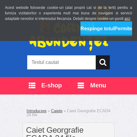
Acest website foloseste cookie-uri (atat proprii cat si de la terti) pentru a
Login
Înregistrare nouă
furniza vizitatorilor o experienta mult mai buna de navigare si servicii
adaptate nevoilor si interesului fiecaruia. Detalii despre cookie-uri gasiti
aici
Respinge totul
Permite
E-shop
Menu
Introducere
»
Caiete
»
Caiet Georgrafie ECADA
24 file
Caiet Georgrafie