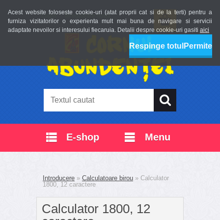
Acest website foloseste cookie-uri (atat proprii cat si de la terti) pentru a
Login
Înregistrare nouă
furniza vizitatorilor o experienta mult mai buna de navigare si servicii
adaptate nevoilor si interesului fiecaruia. Detalii despre cookie-uri gasiti
aici
Respinge totul
Permite
E-shop
Menu
Introducere
»
Calculatoare birou
»
Calculator
1800, 12 caractere
Calculator 1800, 12