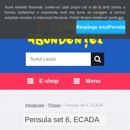
Acest website foloseste cookie-uri (atat proprii cat si de la terti) pentru a
Login
Înregistrare nouă
furniza vizitatorilor o experienta mult mai buna de navigare si servicii
adaptate nevoilor si interesului fiecaruia. Detalii despre cookie-uri gasiti
aici
Respinge totul
Permite
E-shop
Menu
Introducere
»
Pictura
»
Pensula set 6, ECADA
Pensula set 6, ECADA